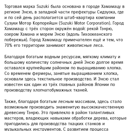
Торговая марка Suzuki была основана в городе Хамамацу в
регионе Энсю, в западной части префектуры Сидзуока, где
и по сей день располагается штаб-квартира компании
Сузуки Мотор Корпорейшн (Suzuki Motor Corporation). Город
Хамамацу с трёх сторон окружён водой: рекой Тэнрю,
озером Хамана и морем Энсю (вдоль Тихоокеанского
побережья). Город Хамамацу примечателен ещё и тем, что
70% его территории занимают живописные леса.
Благодаря богатым водным ресурсам, мягкому климату и
большому количеству солнечных дней Энсю долгое время
оставался крупнейшим районом по выращиванию хлопка.
Со временем фермеры, занятые выращиванием хлопка,
основали здесь текстильное производство. И Энсю стал
известен как один из трёх главных районов Японии по
производству хлопчатобумажных тканей.
Также, благодаря богатым лесным массивам, здесь стало
возможным производить знаменитую высококачественную
древесину Тэнрю. Это привлекло в район талантливых
мастеров, владеющих навыками обработки дерева, которые
пригодились для производства ткацких станков и
музыкальных инструментов. С развитием процесса