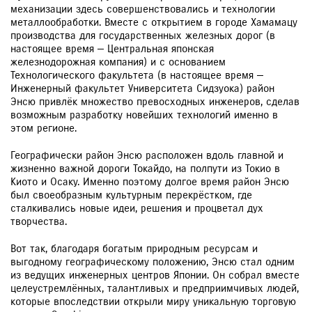
механизации здесь совершенствовались и технологии
металлообработки. Вместе с открытием в городе Хамамацу
производства для государственных железных дорог (в
настоящее время — Центральная японская
железнодорожная компания) и с основанием
Технологического факультета (в настоящее время —
Инженерный факультет Университета Сидзуока) район
Энсю привлёк множество превосходных инженеров, сделав
возможным разработку новейших технологий именно в
этом регионе.
Географически район Энсю расположен вдоль главной и
жизненно важной дороги Токайдо, на полпути из Токио в
Киото и Осаку. Именно поэтому долгое время район Энсю
был своеобразным культурным перекрёстком, где
сталкивались новые идеи, решения и процветал дух
творчества.
Вот так, благодаря богатым природным ресурсам и
выгодному географическому положению, Энсю стал одним
из ведущих инженерных центров Японии. Он собрал вместе
целеустремлённых, талантливых и предприимчивых людей,
которые впоследствии открыли миру уникальную торговую