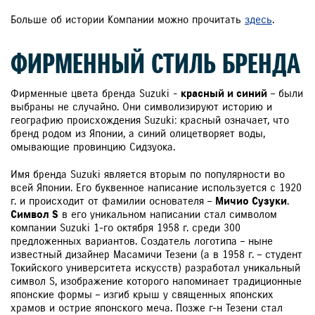
Больше об истории Компании можно прочитать
здесь
.
ФИРМЕННЫЙ СТИЛЬ БРЕНДА
Фирменные цвета бренда Suzuki -
красный и синий
– были
выбраны не случайно. Они символизируют историю и
географию происхождения Suzuki: красный означает, что
бренд родом из Японии, а синий олицетворяет воды,
омывающие провинцию Сидзуока.
Имя бренда Suzuki является вторым по популярности во
всей Японии. Его буквенное написание используется с 1920
г. и происходит от фамилии основателя –
Мичио Сузуки
.
Символ S
в его уникальном написании стал символом
компании Suzuki 1-го октября 1958 г. среди 300
предложенных вариантов. Создатель логотипа – ныне
известный дизайнер Масамичи Тезени (а в 1958 г. – студент
Токийского университета искусств) разработал уникальный
символ S, изображение которого напоминает традиционные
японские формы – изгиб крыш у священных японских
храмов и острие японского меча. Позже г-н Тезени стал