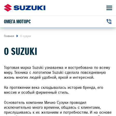
ОМЕГА МОТОРС
АВТОМОБИЛИ
+7 (8152) 777-077
ВЛАДЕЛЬЦАМ
г. Мурманск, Кольский проспект, 53с3
Главная
О сузуки
О SUZUKI
О КОМПАНИИ
КОНТАКТЫ
Торговая марка Suzuki узнаваема и востребована по всему
миру. Техника с логотипом Suzuki сделала повседневную
жизнь многих людей удобной, яркой и интересной.
НОВОСТИ
На протяжении века складывалась история бренда, его
миссия и особый фирменный стиль.
ЗАКАЗАТЬ ЗВОНОК
Основатель компании Мичио Сузуки проводил
исключительно много времени, общаясь с клиентами,
прислушиваясь к их желаниям и потребностям. И на основе