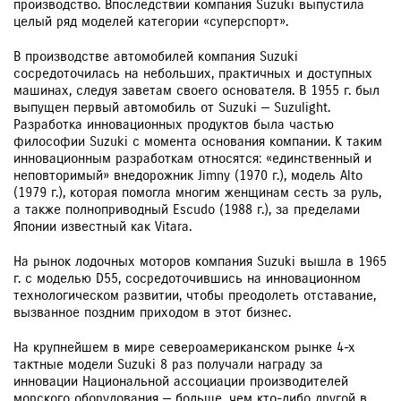
производство. Впоследствии компания Suzuki выпустила
целый ряд моделей категории «суперспорт».
В производстве автомобилей компания Suzuki
сосредоточилась на небольших, практичных и доступных
машинах, следуя заветам своего основателя. В 1955 г. был
выпущен первый автомобиль от Suzuki — Suzulight.
Разработка инновационных продуктов была частью
философии Suzuki с момента основания компании. К таким
инновационным разработкам относятся: «единственный и
неповторимый» внедорожник Jimny (1970 г.), модель Alto
(1979 г.), которая помогла многим женщинам сесть за руль,
а также полноприводный Escudo (1988 г.), за пределами
Японии известный как Vitara.
На рынок лодочных моторов компания Suzuki вышла в 1965
г. с моделью D55, сосредоточившись на инновационном
технологическом развитии, чтобы преодолеть отставание,
вызванное поздним приходом в этот бизнес.
На крупнейшем в мире североамериканском рынке 4-х
тактные модели Suzuki 8 раз получали награду за
инновации Национальной ассоциации производителей
морского оборудования — больше, чем кто-либо другой в