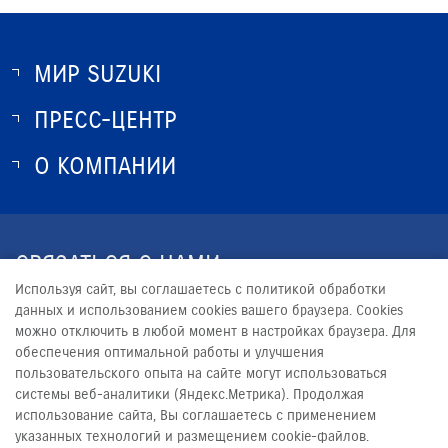
МИР SUZUKI
ПРЕСС-ЦЕНТР
О SUZUKI
ИСТОРИЯ SUZUKI
О КОМПАНИИ
НОВОСТИ
ПРОГРАММА ЛОЯЛЬНОСТИ
О КОМПАНИИ
КОНТАКТЫ
СВЯЗАТЬСЯ С НАМИ
ЮРИДИЧЕСКАЯ ИНФОРМАЦИЯ
Используя сайт, вы соглашаетесь с политикой обработки
+7 (8152) 777-077
данных и использованием cookies вашего браузера. Cookies
можно отключить в любой момент в настройках браузера. Для
ADMINISTRATOR@SUZUKI51.RU
обеспечения оптимальной работы и улучшения
пользовательского опыта на сайте могут использоваться
системы веб-аналитики (Яндекс.Метрика). Продолжая
использование сайта, Вы соглашаетесь с применением
указанных технологий и размещением cookie-файлов.
© 2026