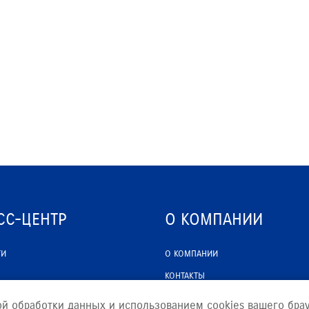
РАССЧИТАТЬ ТО
С
VITARA
JIMNY
СС-ЦЕНТР
О КОМПАНИИ
ТИ
О КОМПАНИИ
КОНТАКТЫ
ЮРИДИЧЕСКАЯ ИНФОРМАЦИЯ
ой обработки данных и использованием cookies вашего брау