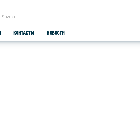
 Suzuki
И
КОНТАКТЫ
НОВОСТИ
ЗАПЧАСТИ И АКСЕССУАРЫ
С
ОРИГИНАЛЬНЫЕ ЗАПЧАСТИ
СЕ
ПРОДУКЦИЯ SUZUTEC
SU
КУЗОВНЫЕ ЗАПЧАСТИ И РЕМОНТ
УЗНАТЬ СТОИМОСТЬ ДЕТАЛИ