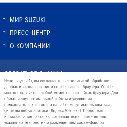
МИР SUZUKI
ПРЕСС-ЦЕНТР
О SUZUKI
ИСТОРИЯ SUZUKI
О КОМПАНИИ
НОВОСТИ
ПРОГРАММА ЛОЯЛЬНОСТИ
О КОМПАНИИ
КОНТАКТЫ
СВЯЗАТЬСЯ С НАМИ
ЮРИДИЧЕСКАЯ ИНФОРМАЦИЯ
Используя сайт, вы соглашаетесь с политикой обработки
+7 (8152) 777-077
данных и использованием cookies вашего браузера. Cookies
можно отключить в любой момент в настройках браузера. Для
ADMINISTRATOR@SUZUKI51.RU
обеспечения оптимальной работы и улучшения
пользовательского опыта на сайте могут использоваться
системы веб-аналитики (Яндекс.Метрика). Продолжая
использование сайта, Вы соглашаетесь с применением
указанных технологий и размещением cookie-файлов.
© 2026