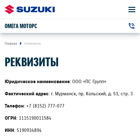
ОМЕГА МОТОРС
АВТОМОБИЛИ
+7 (8152) 777-077
ВЛАДЕЛЬЦАМ
г. Мурманск, Кольский проспект, 53с3
Главная
Реквизиты
РЕКВИЗИТЫ
О КОМПАНИИ
КОНТАКТЫ
Юридическое наименование
: ООО «ПС Групп»
НОВОСТИ
Фактический адрес
: г. Мурманск, пр. Кольский, д. 53, стр. 3
Телефон
: +7 (8152) 777-077
ЗАКАЗАТЬ ЗВОНОК
ОГРН
: 1115190011584
ИНН
: 5190934894